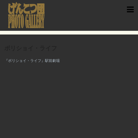
Skip
to
content
ボリショイ・ライフ
『ボリショイ・ライフ』駅前劇場