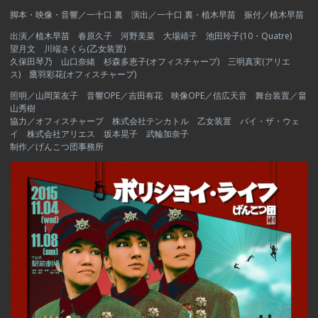
脚本・映像・音響／一十口 裏 演出／一十口 裏・植木早苗 振付／植木早苗
出演／植木早苗 春原久子 河野美菜 大場靖子 池田玲子(10・Quatre)
望月文 川端さくら(乙女装置)
久保田琴乃 山口奈緒 杉森多恵子(オフィスチャープ) 三明真実(アリエ
ス) 鷹羽彩花(オフィスチャープ)
照明／山岡茉友子 音響OPE／吉田有花 映像OPE／信広天音 舞台装置／畠
山秀樹
協力／オフィスチャープ 株式会社テンカトル 乙女装置 バイ・ザ・ウェ
イ 株式会社アリエス 坂本晃子 武輪加奈子
制作／げんこつ団事務所